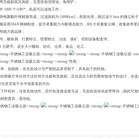
采用无碳刷高压风机，无需添加润滑油，免维护；
作 1000 个小时*，机器可以连续工作；
静电聚酯纤维精致而成，过滤面积为 18800cm2，表面光滑，能过滤 0.3um 的微尘
尘桶采用304不锈钢制造，提升承重能力与耐撞击能力，80L大容量集尘桶，收集效率更
采用德力西品牌；
车间，吸铁屑、打磨粉尘、喷塑粉尘、冶金、煤矿、切割设备配套等。
：1 元硬币、花生大小颗粒、砂石、仓库，食品，化工。
性能：
效率、低能耗：在先前设计与严密的品质管制下，具有如下的性能。
以吹喷吸引等任何方法任何方法都有其效能，且在高压力的范围有较保守的设计，在使
可任意安装于水平或垂直的方向。
除了叶轮外，没有其他动件，且叶轮直接连接马达，无齿轮或传动皮带带动，因此可靠
械精密度高，震动低。