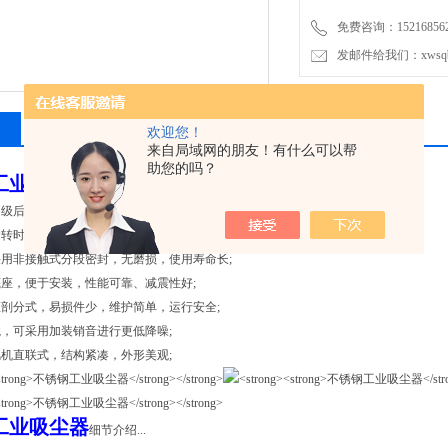
免费咨询：1521685
发邮件给我们：xwsqb@
相关产品
留言询价
欢迎您！
来自局域网的朋友！有什么可以帮
助您的吗？
工业吸尘器
主要结构：
级后弯式叶轮能量损失小，整机效率高;
转时噪音低、震动小、2极电机（2850转）运行动力效率高;
用非接触式分段密封，无磨损，使用寿命长;
座，便于安装，性能可靠、减震性好;
剖分式，易损件少，维护简单，运行安全;
，可采用加装销音进行更低降噪;
机直联式，结构紧凑，外形美观;
工业吸尘器
细节介绍...