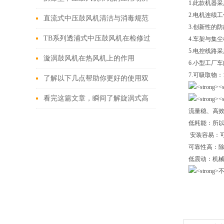
1.此款机器
2.电机连续工
及特点
直流式中压鼓风机清洁与消毒规范
3.创新性的防
操作
TB系列透浦式中压鼓风机在检修过
4.车架与集
5.电控线路
程中该留意的事项
漩涡鼓风机在热风机上的作用
6.小型工厂
7.可吸取物
了解以下几点帮助你更好的使用双
段式高压鼓风机
看完这篇文章，瞬间了解旋涡式高
流量稳、高
压鼓风机了
低耗能：所
安装容易：
可靠性高：
低震动：机