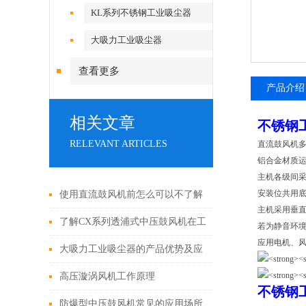
KL系列不锈钢工业吸尘器
大吸力工业吸尘器
查看更多
产品介绍
相关文章
不锈钢
RELEVANT ARTICLES
直流鼓风机多
铝合金材质运
主机各级间采
安装位共用底
使用直流鼓风机前怎么可以不了解
主机采用垂直
这些！
了解CX系列透浦式中压鼓风机在工
若为静音环境
应用电机、风
业应用中的重要作用
大吸力工业吸尘器的产品优势及应
用范围
高压漩涡风机工作原理
不锈钢
防爆型中压鼓风机常见的应用场所