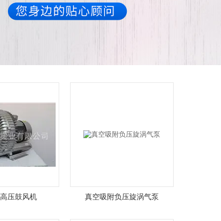
高压鼓风机
真空吸附负压旋涡气泵