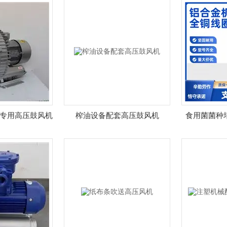
专用高压鼓风机
榨油设备配套高压鼓风机
食用菌菌种