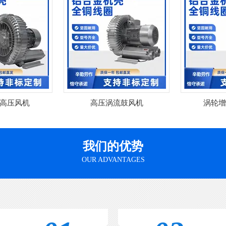
高压风机
高压涡流鼓风机
涡轮增
我们的优势
OUR ADVANTAGES