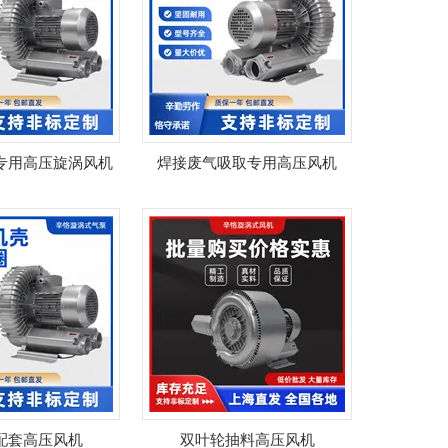
专用高压旋涡风机
焊接废气吸取专用高压风机
配套高压风机
双叶轮抽料高压风机