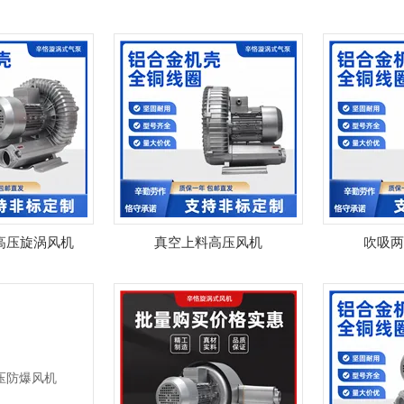
高压旋涡风机
真空上料高压风机
吹吸两