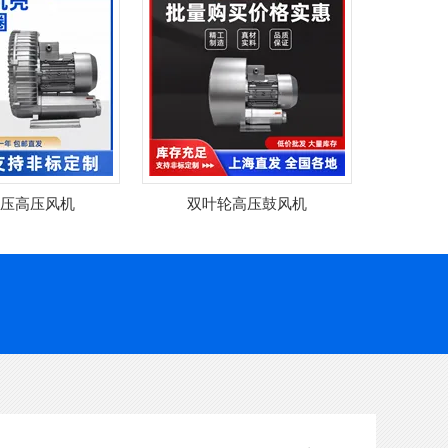
压高压风机
双叶轮高压鼓风机