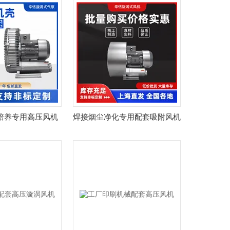
培养专用高压风机
焊接烟尘净化专用配套吸附风机