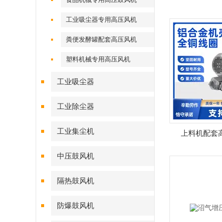
工业吸尘器专用高压风机
粪便发酵罐配套高压风机
塑料机械专用高压风机
工业吸尘器
工业除尘器
工业集尘机
上料机配套
中压鼓风机
隔热鼓风机
防爆鼓风机