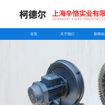
首页
关于我们
新闻动