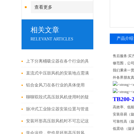
查看更多
相关文章
产品介绍
RELEVANT ARTICLES
售后服务:买
上下分离桶吸尘器在各个行业的具
修范围，公
我们秉承一
体应用
直流式中压鼓风机的安装地点需满
外各界朋友
足哪些条件？
铝合金风刀在各行业的具体使用
聊聊双段式高压鼓风机使用时的疑
TB20
高效率、低
难杂症
脉冲式工业除尘器安装位置与管道
安装容易（
布局对系统阻力的影响
安装环形高压鼓风机时不可忘记这
可靠性高（旋
低震动 （旋
些要点！
学会这些，您也是环形高压鼓风