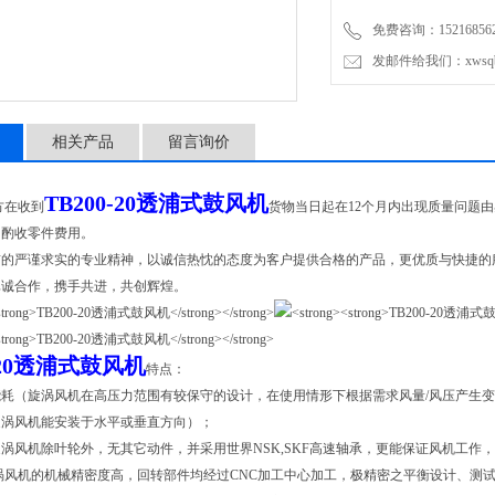
免费咨询：1521685
发邮件给我们：xwsqb@
相关产品
留言询价
TB200-20透浦式鼓风机
方在收到
货物当日起在12个月内出现质量问题
司酌收零件费用。
贯的严谨求实的专业精神，以诚信热忱的态度为客户提供合格的产品，更优质与快捷的
真诚合作，携手共进，共创辉煌。
0-20透浦式鼓风机
特点：
能耗（旋涡风机在高压力范围有较保守的设计，在使用情形下根据需求风量/风压产生
旋涡风机能安装于水平或垂直方向）；
涡风机除叶轮外，无其它动件，并采用世界NSK,SKF高速轴承，更能保证风机工作
涡风机的机械精密度高，回转部件均经过CNC加工中心加工，极精密之平衡设计、测