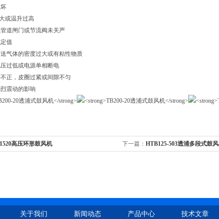
损坏
过大或温升过高
气管道闸门或节流阀未关严
规定值
输送气体的密度过大或有粘性物质
电压过低或电源单相断电
接不正，皮圈过紧或间隙不匀
剧烈震动的影响
-1520高压环形鼓风机
下一篇：
HTB125-503透浦多段式鼓
关于我们
新闻动态
产品中心
技术文章