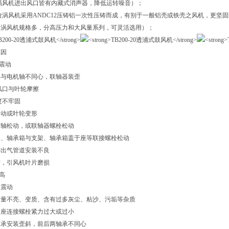
涡风机进出风口皆有内藏式消声器，降低运转噪音）；
旋涡风机采用ANDC12压铸铝一次性压铸而成，有别于一般铝壳或铁壳之风机，更坚
旋涡风机规格多，分高压力和大风量系列，可灵活选用）；
原因
烈震动
轴与电机轴不同心，联轴器装歪
风口与叶轮摩擦
度不牢固
松动或叶轮变形
与轴松动，或联轴器螺栓松动
架、轴承箱与支架、轴承箱盖于座等联接螺栓松动
进出气管道安装不良
衡，引风机叶片磨损
高
烈震动
质量不亮、变质、含有过多灰尘、粘沙、污垢等杂质
、座连接螺栓紧力过大或过小
轴承安装歪斜，前后两轴承不同心