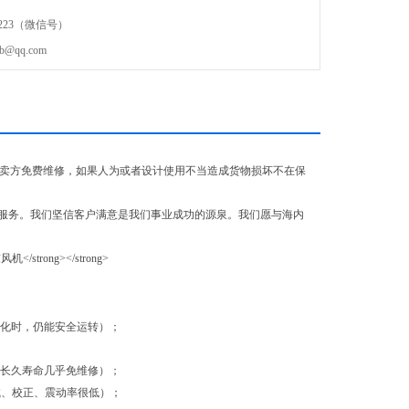
6223（微信号）
qq.com
由卖方免费维修，如果人为或者设计使用不当造成货物损坏不在保
服务。我们坚信客户满意是我们事业成功的源泉。我们愿与海内
变化时，仍能安全运转）；
，长久寿命几乎免维修）；
试、校正、震动率很低）；