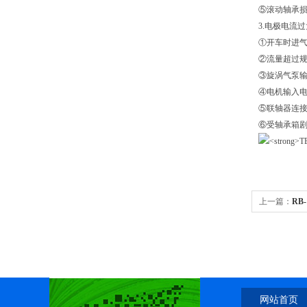
⑤滚动轴承
3.电极电流
①开车时进
②流量超过
③旋涡气泵
④电机输入
⑤联轴器连
⑥受轴承箱
上一篇：
RB
网站首页