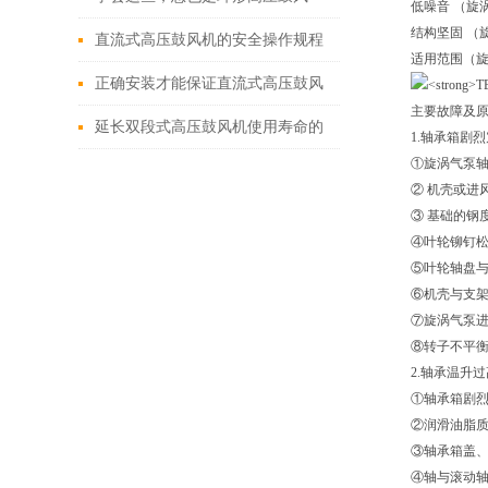
低噪音 （旋
结构坚固 （
机“维修员”
直流式高压鼓风机的安全操作规程
适用范围（
正确安装才能保证直流式高压鼓风
主要故障及
机的正常运行
延长双段式高压鼓风机使用寿命的
1.轴承箱剧
①旋涡气泵
五大保养技巧
② 机壳或进
③ 基础的钢
④叶轮铆钉
⑤叶轮轴盘
⑥机壳与支
⑦旋涡气泵
⑧转子不平
2.轴承温升过
①轴承箱剧
②润滑油脂
③轴承箱盖
④轴与滚动