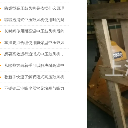
几种不正常现象的解析
防爆型高压鼓风机是依据什么原理
进行工作的？
聊聊透浦式中压鼓风机使用时的疑
难杂症
长时间使用耐高温中压鼓风机后的
维护保养不可忽视
掌握要点合理使用防爆型中压鼓风
机
想要高效运行透浦式中压鼓风机，
不懂这些可不行
从哪些方面着手可以解决耐高温中
压鼓风机失灵?
教新手快速了解双段式高压鼓风机
不锈钢工业吸尘器常见堵塞与吸力
下降问题的排查与解决​