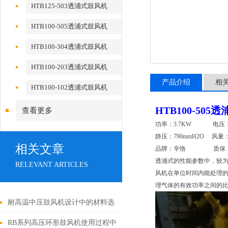
HTB125-503透浦式鼓风机
HTB100-505透浦式鼓风机
HTB100-304透浦式鼓风机
HTB100-203透浦式鼓风机
产品介绍
相
HTB100-102透浦式鼓风机
HTB100-505
透
查看更多
功率：3.7KW 电压：
静压：790mmH2O 风量：
相关文章
品牌：辛恪 质保：1
透浦式的性能参数中，较
RELEVANT ARTICLES
风机在单位时间内能处理的
理气体的有效功率之间的比
耐高温中压鼓风机设计中的材料选
择与优化
RB系列高压环形鼓风机使用过程中