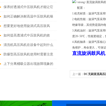
法
保养好透浦式中压鼓风机才能让它
配置：
1.机壳材质：旋涡气泵采
发挥大作用
如何正确解决耐高温中压鼓风机噪
2.电机性能：旋涡气泵采用电机
绝缘等级，其优势是国内
音大的问题？
想要更好地使用旋涡式高压鼓风
3.风机油封：旋涡气泵采用
机，来看看这些
如何提高透浦式中压鼓风机的效
度20~50℃，性能更稳定
4.风机轴承：旋涡气泵核心
率？
清洗机高压风机在设备中起到什么
免维护，寿命更久，可保
直流旋涡鼓风机
作用？
防爆型高压鼓风机使用时需要注意
哪些细节？
上下分离桶吸尘器出现故障现象的
应对措施
上一篇：
DC无刷直流高压