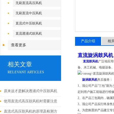
无刷直流高压风机
无刷直流中压风机
直流式中压鼓风机
直流透浦式鼓风机
产品介绍
相
查看更多
直流旋涡鼓风机
直流鼓风机
广泛地应用
相关文章
备、木工机械、电镀设备
RELEVANT ARTICLES
旋涡鼓风机
售后服务：
1、我公司产品"三包"期
原来这才是解决透浦式中压鼓风机
赶到用户施工现场进行维修
2、在产品三包期内，确属
常见故障的正确方法！
使用直流式高压鼓风机时需要注意
3、我公司产品实行终身售
4、为您购置的产品建立专
哪些要点？
直流式高压鼓风机的原理及检测方