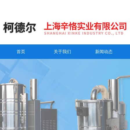
首页
关于我们
新闻动态