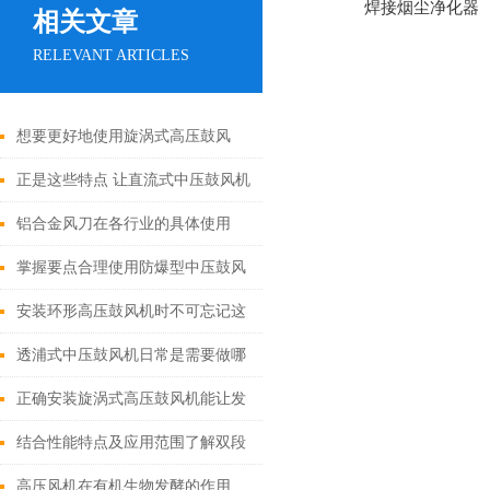
焊接烟尘净化器
相关文章
RELEVANT ARTICLES
想要更好地使用旋涡式高压鼓风
机，来看看这些
正是这些特点 让直流式中压鼓风机
在众多行业中得到应用
铝合金风刀在各行业的具体使用
掌握要点合理使用防爆型中压鼓风
机
安装环形高压鼓风机时不可忘记这
些要点！
透浦式中压鼓风机日常是需要做哪
些“体检”
正确安装旋涡式高压鼓风机能让发
挥实效
结合性能特点及应用范围了解双段
式高压鼓风机
高压风机在有机生物发酵的作用