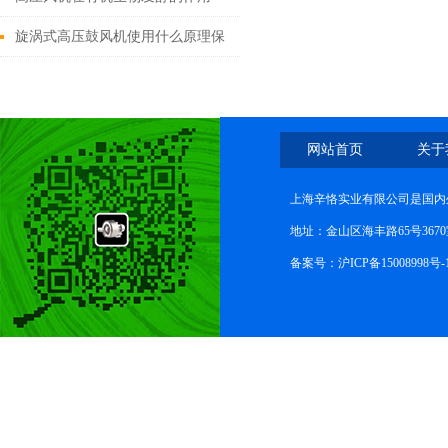
旋涡式高压鼓风机使用什么原理保
证其性能优异？
网站首页
关于
上海辛恪实业有限公司是国内
地址：金山区海丰路65号367
备案号：
沪ICP备15008998号-