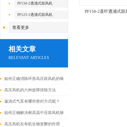
PF150-2透浦式鼓风机
PF150-2直叶透浦式
PF125-1透浦式鼓风机
查看更多
相关文章
RELEVANT ARTICLES
如何正确消除环形高压鼓风机的噪
音？
高压风机的六种故障排除方法
漩涡式气泵有哪些密封方式呢？
如何正确解决耐高温中压鼓风机噪
音大的问题？
高压风机在有机生物发酵的作用