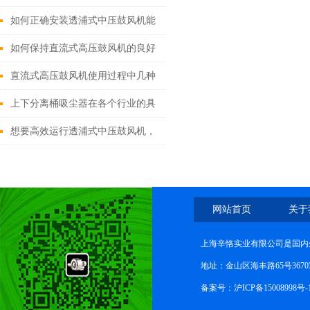
如何正确安装透浦式中压鼓风机能
保证其后续工作？
如何保持直流式高压鼓风机的良好
工作状态？
直流式高压鼓风机使用过程中几种
不正常现象的解析
上下分离桶吸尘器在各个行业的具
体应用
想要高效运行透浦式中压鼓风机，
不懂这些可不行
网站首页
关于
上海辛恪实业有限公司是国内外专
地址：金山区海丰路65号367
备案号：
沪ICP备15008998号-