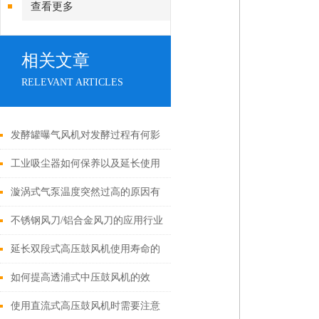
查看更多
相关文章
RELEVANT ARTICLES
发酵罐曝气风机对发酵过程有何影
响？
工业吸尘器如何保养以及延长使用
寿命！
漩涡式气泵温度突然过高的原因有
哪些？
不锈钢风刀/铝合金风刀的应用行业
延长双段式高压鼓风机使用寿命的
五大保养技巧
如何提高透浦式中压鼓风机的效
率？
使用直流式高压鼓风机时需要注意