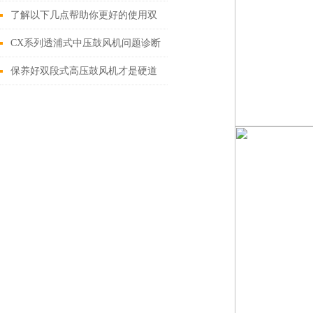
哪些要点？
了解以下几点帮助你更好的使用双
段式高压鼓风机
CX系列透浦式中压鼓风机问题诊断
与自行解决方案
保养好双段式高压鼓风机才是硬道
理