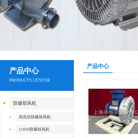
产品中心
产品中心
PRODUCTS CENTER
防爆鼓风机
高负压防爆鼓风机
11KW防爆鼓风机