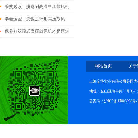
采购必读：挑选耐高温中压鼓风机
的5个关键参数
学会这些，您也是环形高压鼓风
机“维修员”
保养好双段式高压鼓风机才是硬道
理
网站首页
关于
上海辛恪实业有限公司是国内
地址：金山区海丰路65号367
备案号：
沪ICP备15008998号-