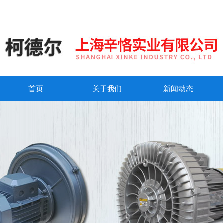
首页
关于我们
新闻动态