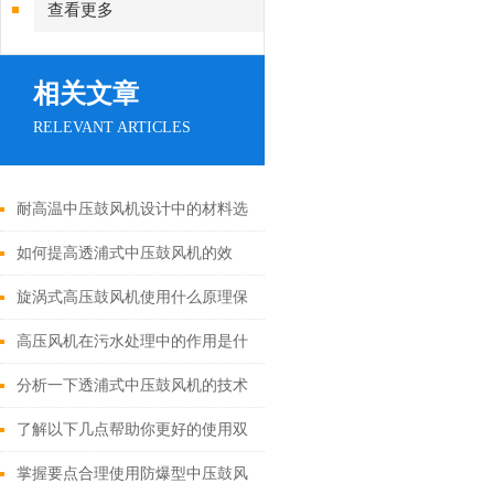
查看更多
相关文章
RELEVANT ARTICLES
耐高温中压鼓风机设计中的材料选
择与优化
如何提高透浦式中压鼓风机的效
率？
旋涡式高压鼓风机使用什么原理保
证其性能优异？
高压风机在污水处理中的作用是什
么呢
分析一下透浦式中压鼓风机的技术
原理
了解以下几点帮助你更好的使用双
段式高压鼓风机
掌握要点合理使用防爆型中压鼓风