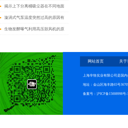
机
揭示上下分离桶吸尘器在不同地面
和角落中展现出的多功能优势
漩涡式气泵温度突然过高的原因有
哪些？
生物发酵曝气利用高压鼓风机的原
理是什么？
网站首页
关于
上海辛恪实业有限公司是国内
地址：金山区海丰路65号367
备案号：
沪ICP备15008998号-