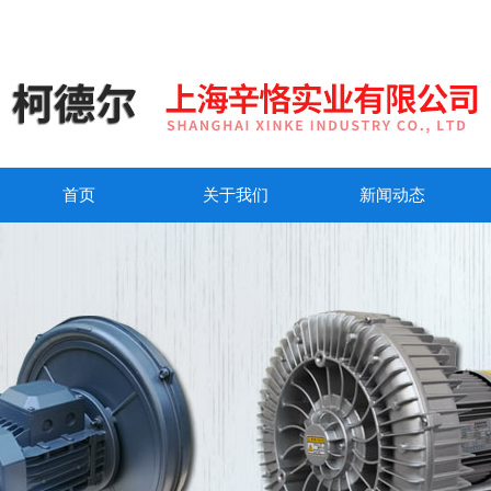
首页
关于我们
新闻动态