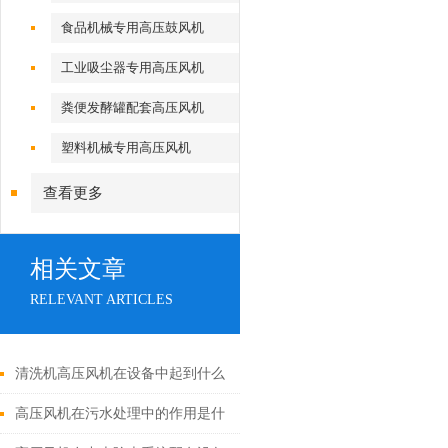
食品机械专用高压鼓风机
工业吸尘器专用高压风机
粪便发酵罐配套高压风机
塑料机械专用高压风机
查看更多
相关文章
RELEVANT ARTICLES
清洗机高压风机在设备中起到什么
作用？
高压风机在污水处理中的作用是什