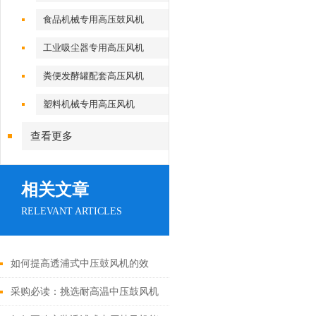
食品机械专用高压鼓风机
工业吸尘器专用高压风机
粪便发酵罐配套高压风机
塑料机械专用高压风机
查看更多
相关文章
RELEVANT ARTICLES
如何提高透浦式中压鼓风机的效
率？
采购必读：挑选耐高温中压鼓风机