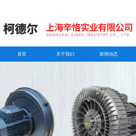
首页
关于我们
新闻动态