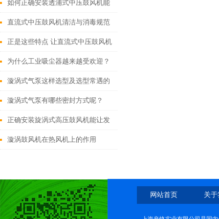
的5个关键参数
如何正确安装透浦式中压鼓风机能
保证其后续工作？
直流式中压鼓风机清洁与消毒规范
操作
正是这些特点 让直流式中压鼓风机
在众多行业中得到应用
为什么工业吸尘器越来越受欢迎？
漩涡式气泵这样选型及选型常遇的
问题
漩涡式气泵有哪些密封方式呢？
正确安装旋涡式高压鼓风机能让发
挥实效
漩涡鼓风机在热风机上的作用
网站首页
关于