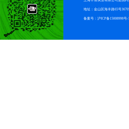
上海辛恪实业有限公司是国内
地址：金山区海丰路65号367
备案号：
沪ICP备15008998号-