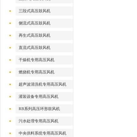
三段式高压鼓风机
侧流式高压鼓风机
再生式高压鼓风机
直流式高压鼓风机
干燥机专用高压风机
燃烧机专用高压风机
超声波清洗机专用高压风机
灌装设备专用高压风机
RB系列高压环形鼓风机
污水处理专用高压风机
中央供料系统专用高压风机