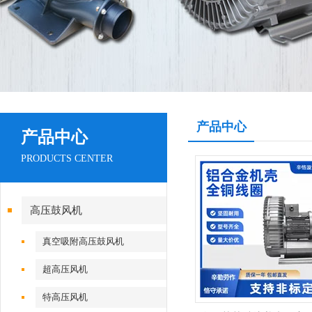
产品中心
产品中心
PRODUCTS CENTER
高压鼓风机
真空吸附高压鼓风机
超高压风机
特高压风机