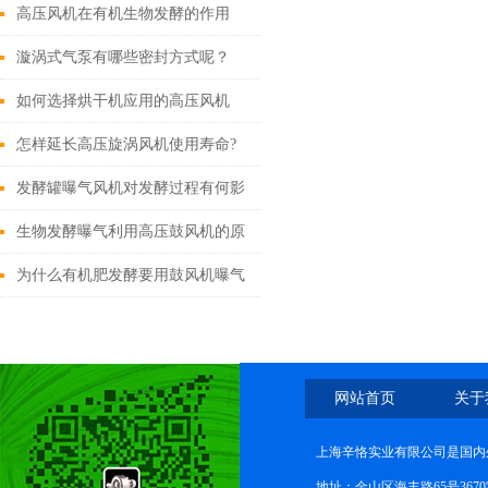
中的作用
高压风机在有机生物发酵的作用
漩涡式气泵有哪些密封方式呢？
如何选择烘干机应用的高压风机
呢？
怎样延长高压旋涡风机使用寿命?
发酵罐曝气风机对发酵过程有何影
响？
生物发酵曝气利用高压鼓风机的原
理是什么？
为什么有机肥发酵要用鼓风机曝气
供氧
网站首页
关于
上海辛恪实业有限公司是国内
地址：金山区海丰路65号367