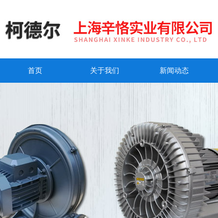
首页
关于我们
新闻动态