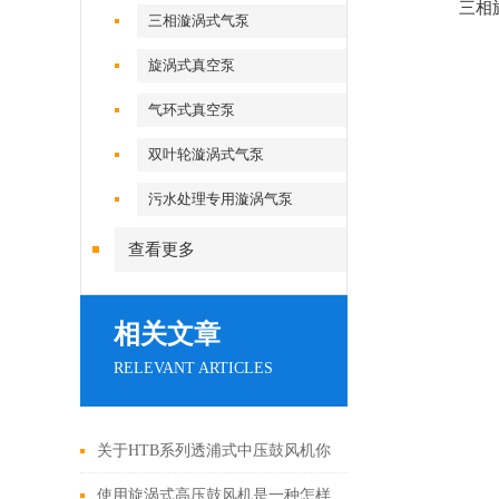
三相
三相漩涡式气泵
旋涡式真空泵
气环式真空泵
双叶轮漩涡式气泵
污水处理专用漩涡气泵
查看更多
相关文章
RELEVANT ARTICLES
关于HTB系列透浦式中压鼓风机你
真的了解吗？
使用旋涡式高压鼓风机是一种怎样