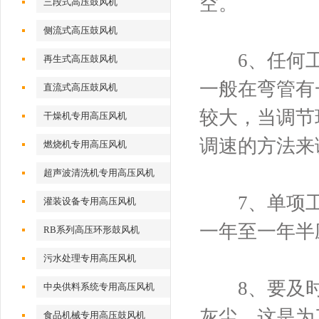
空。
三段式高压鼓风机
侧流式高压鼓风机
6、任何工
再生式高压鼓风机
一般在弯管有
直流式高压鼓风机
较大，当调节
干燥机专用高压风机
调速的方法来
燃烧机专用高压风机
超声波清洗机专用高压风机
7、单项工
灌装设备专用高压风机
一年至一年半
RB系列高压环形鼓风机
污水处理专用高压风机
8、要及时
中央供料系统专用高压风机
灰尘，这是为
食品机械专用高压鼓风机