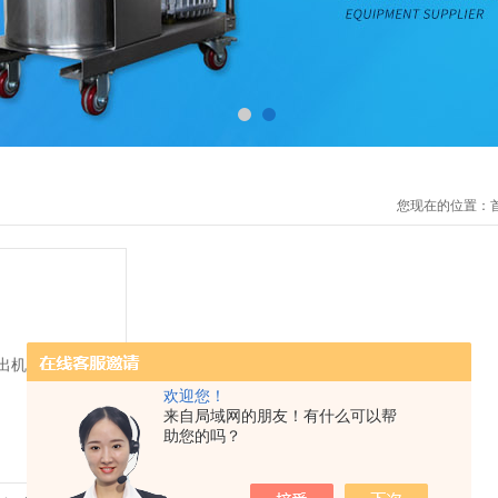
您现在的位置：
欢迎您！
来自局域网的朋友！有什么可以帮
助您的吗？