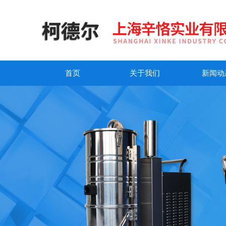
首页
关于我们
新闻动