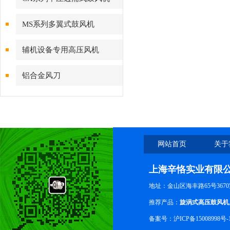
MS系列多翼式鼓风机
辅机设备专用高压风机
铝合金风刀
网站首页
关于
上海辛恪实业有限
地址：金山区海丰路65号367
推荐产品：
旋涡式高压鼓风机
备案号：
沪ICP备15008998号-