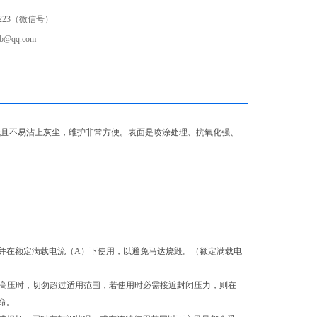
6223（微信号）
qq.com
低且不易沾上灰尘，维护非常方便。表面是喷涂处理、抗氧化强、
，并在额定满载电流（A）下使用，以避免马达烧毁。（额定满载电
近高压时，切勿超过适用范围，若使用时必需接近封闭压力，则在
命。