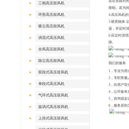
若在管路封
三相高压鼓风机
限制。若为
环形高压鼓风机
4.高压风机
5.硬质物体
吸尘高压鼓风机
器，并定时
6.应定时清
涡流式高压风机
障。
全风高压鼓风机
除尘高压鼓风机
我们的服务
1，专业为用
双段式高压鼓风机
2，专职售服
单段式高压风机
3，向用户宣
4，公司备有
气环式高压鼓风机
5，咨询或走
6，服务原则
旋涡式高压鼓风机
上排式高压鼓风机