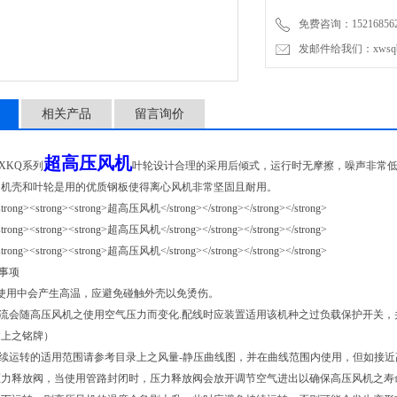
免费咨询：1521685
发邮件给我们：xwsqb@
相关产品
留言询价
超高压风机
KQ系列
叶轮设计合理的采用后倾式，运行时无摩擦，噪声非常
、机壳和叶轮是用的优质钢板使得离心风机非常坚固且耐用。
事项
使用中会产生高温，应避免碰触外壳以免烫伤。
电流会随高压风机之使用空气压力而变化.配线时应装置适用该机种之过负载保护开关
达上之铭牌）
连续运转的适用范围请参考目录上之风量-静压曲线图，并在曲线范围内使用，但如接
压力释放阀，当使用管路封闭时，压力释放阀会放开调节空气进出以确保高压风机之寿