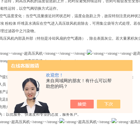
闭下运转，则高压风机的温度会急剧上升，此时应避免持续运转，否则可能会发生变形
间歇性运转，以空气阀切换方式运作。
的空气温度变化：当空气流量接近封闭状态时，温度会急剧上升，故应特别注意此种状
 尘埃 粉粒体 纤维及水滴应在空气进入高压鼓风机前除去，可用集尘袋等方式处理。
清理过滤器中之污染物。
理高压风机内部及外部（特别是冷却风扇的空气通路），除去表面灰尘。若大量累积灰
超高压风机
欢迎您！
户提供整体设计方案及时帮助用户咨询和解决用户对
使用疑问；
来自局域网的朋友！有什么可以帮
人员，协助用户搞好产品与主机配套的安装、调试；
助您的吗？
传产品使用性能以及维护保养油管事项；
充足的备件，保证用户设备可以得到即使的维护与检修；
访用户使用情况并做好记录，反馈相关部门；
为：以优服务、快速度和专业的态度，服务客户。