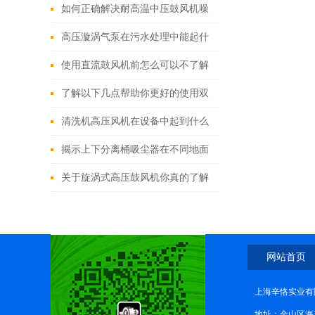
人的使用寿命如此长？
如何正确解决耐高温中压鼓风机噪
音大的问题？
高压漩涡气泵在污水处理中能起什
么作用呢？
使用直流鼓风机前怎么可以不了解
这些！
了解以下几点帮助你更好的使用双
段式高压鼓风机
清洗机高压风机在设备中起到什么
作用？
揭示上下分离桶吸尘器在不同地面
和角落中展现出的多功能优势
关于旋涡式高压鼓风机你真的了解
吗？
网站首页
上海辛恪实业有
地址：金山区海丰