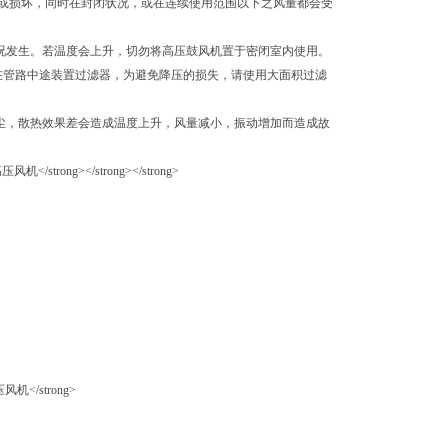
或损坏，同时在封闭状况，或在连续使用范围以下之风量都会受
况发生。若温度会上升，切勿将高压鼓风机置于密闭室内使用。
若在管路中途装置过滤器，为避免降压的损失，请使用大面积过滤
尘，散热效果差会造成温度上升，风量减小，振动增加而造成故