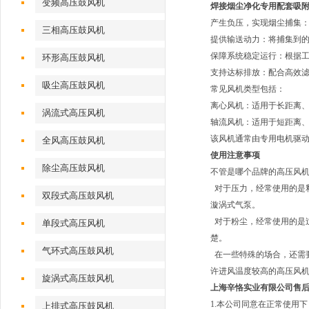
变频高压鼓风机
焊接烟尘净化专用配套吸
‌产生负压，实现烟尘捕集
三相高压鼓风机
‌提供输送动力‌：将捕集
‌保障系统稳定运行‌：根
环形高压鼓风机
‌支持达标排放‌：配合高效
吸尘高压鼓风机
常见风机类型包括：
‌离心风机‌：适用于长距离
涡流式高压风机
‌轴流风机‌：适用于短距离
该风机通常由专用电机驱动
全风高压鼓风机
使用注意事项
除尘高压鼓风机
不管是哪个品牌的高压风
对于压力，经常使用的是
双段式高压鼓风机
漩涡式气泵。
对于粉尘，经常使用的是
单段式高压风机
楚。
气环式高压鼓风机
在一些特殊的场合，还需
许进风温度较高的高压风
旋涡式高压鼓风机
上海辛恪实业有限公司售
1.本公司同意在正常使用
上排式高压鼓风机