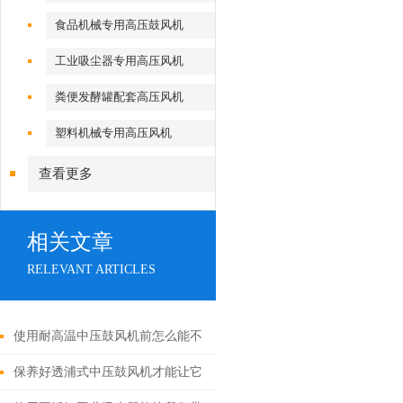
食品机械专用高压鼓风机
工业吸尘器专用高压风机
粪便发酵罐配套高压风机
塑料机械专用高压风机
查看更多
相关文章
RELEVANT ARTICLES
使用耐高温中压鼓风机前怎么能不
了解这些！
保养好透浦式中压鼓风机才能让它