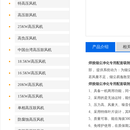
特高压风机
高压鼓风机
25KW高压风机
高负压风机
产品介绍
相
中国台湾高压鼓风机
18.5KW高压风机
焊接烟尘净化专用配套吸
部 ‌‌。‌提供系统动力‌
16.5KW高压风机
若风量不足，烟尘易逸散至车
焊接烟尘净化专用配套吸
20KW高压风机
1、具备一机两用功能，同
15KW高压风机
2、采用的是无油运转，能
3、压力高、风量大、噪音
单相高压鼓风机
4、采用特殊叶片设计，其
5、质量可靠、能在海拔5
防腐蚀高压风机
6、免维护使用，在质保期