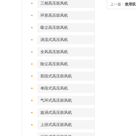
三相高压鼓风机
上一篇：
使用双
环形高压鼓风机
吸尘高压鼓风机
涡流式高压风机
全风高压鼓风机
除尘高压鼓风机
双段式高压鼓风机
单段式高压风机
气环式高压鼓风机
旋涡式高压鼓风机
上排式高压鼓风机