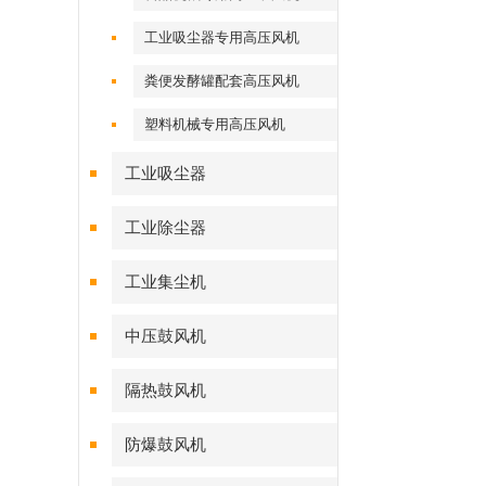
工业吸尘器专用高压风机
粪便发酵罐配套高压风机
塑料机械专用高压风机
工业吸尘器
工业除尘器
工业集尘机
中压鼓风机
隔热鼓风机
防爆鼓风机