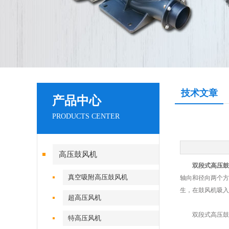
技术文章
产品中心
PRODUCTS CENTER
高压鼓风机
双段式高压鼓
真空吸附高压鼓风机
轴向和径向两个方
生，在鼓风机吸入
超高压风机
双段式高压鼓风
特高压风机