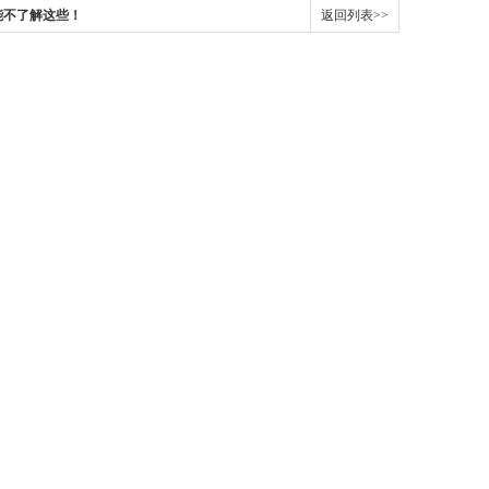
能不了解这些！
返回列表>>