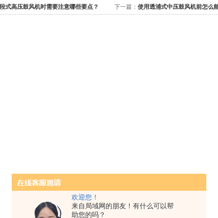
段式高压鼓风机时需要注意哪些要点？
下一篇：
使用透浦式中压鼓风机前怎么
欢迎您！
来自局域网的朋友！有什么可以帮
助您的吗？