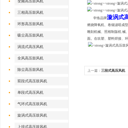
变频高压鼓风机
三相高压鼓风机
漩涡式
辛恪品牌
环形高压鼓风机
燃烧降氧机、卷烟滤咀成
雕刻机械、照相制版机 械
吸尘高压鼓风机
面。在吹塑、塑料焊接、
涡流式高压风机
全风高压鼓风机
除尘高压鼓风机
上一篇：
三段式高压风机
双段式高压鼓风机
单段式高压风机
气环式高压鼓风机
旋涡式高压鼓风机
上排式高压鼓风机