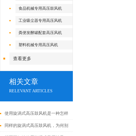
食品机械专用高压鼓风机
工业吸尘器专用高压风机
粪便发酵罐配套高压风机
塑料机械专用高压风机
查看更多
相关文章
RELEVANT ARTICLES
使用旋涡式高压鼓风机是一种怎样
的体验？
同样的旋涡式高压鼓风机，为何别