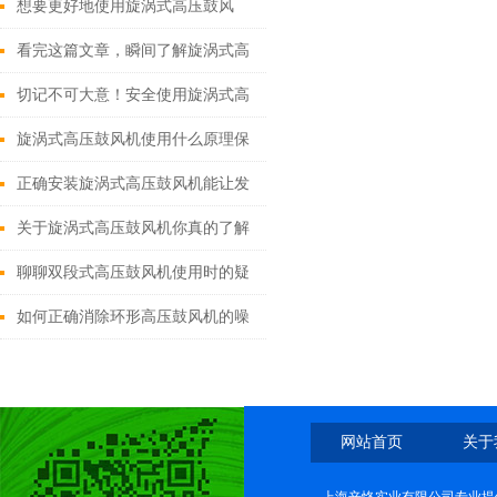
人的使用寿命如此长？
想要更好地使用旋涡式高压鼓风
机，来看看这些
看完这篇文章，瞬间了解旋涡式高
压鼓风机了
切记不可大意！安全使用旋涡式高
压鼓风机
旋涡式高压鼓风机使用什么原理保
证其性能优异？
正确安装旋涡式高压鼓风机能让发
挥实效
关于旋涡式高压鼓风机你真的了解
吗？
聊聊双段式高压鼓风机使用时的疑
难杂症
如何正确消除环形高压鼓风机的噪
音？
网站首页
关于