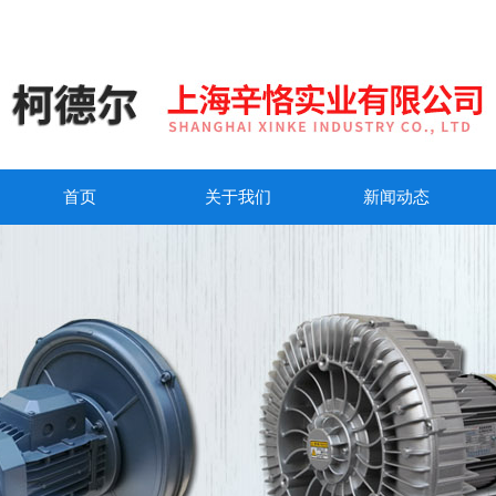
首页
关于我们
新闻动态