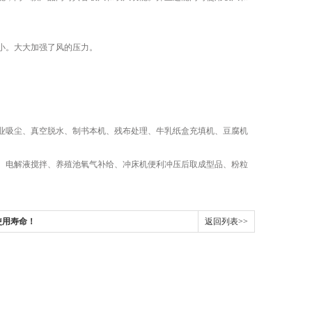
小。大大加强了风的压力。
吸尘、真空脱水、制书本机、残布处理、牛乳纸盒充填机、豆腐机
电解液搅拌、养殖池氧气补给、冲床机便利冲压后取成型品、粉粒
使用寿命！
返回列表>>