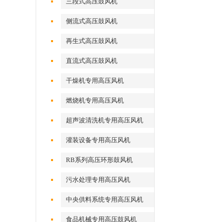
三段式高压鼓风机
侧流式高压鼓风机
再生式高压鼓风机
直流式高压鼓风机
干燥机专用高压风机
燃烧机专用高压风机
超声波清洗机专用高压风机
灌装设备专用高压风机
RB系列高压环形鼓风机
污水处理专用高压风机
中央供料系统专用高压风机
食品机械专用高压鼓风机