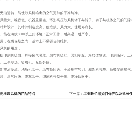
油运转，能使鼓风机输出的空气更加的干净纯净。
量大、噪音低、机器重量轻。环形高压鼓风机转子与转子、转子与机体之间的间隙
片设计，其叶片制造度高、耐磨损、风力大、使用寿命长。
在海拔5000以上的环境下正常工作，耐高温，耐严寒。
，在质保期之内，基本上不需要任何维护。
风机的用途：
印刷机吸附、焊接废气吸取、织布机吸丝、照相制版、粉粒体输送、印刷吸附、工业
、工事现场、烫布机、瓦斯分解。
重油喷燃、洗瓶机吹干、纸布条吹送、干燥用空气刀、裁断机气垫、畜粪发酵爆气、
废、烟气吹吸、洗车吹干、印刷机强制干燥、洗净后吹干。
高压鼓风机的产品特点
下一篇：
工业吸尘器如何保养以及延长