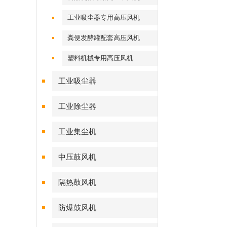
工业吸尘器专用高压风机
粪便发酵罐配套高压风机
塑料机械专用高压风机
工业吸尘器
工业除尘器
工业集尘机
中压鼓风机
隔热鼓风机
防爆鼓风机