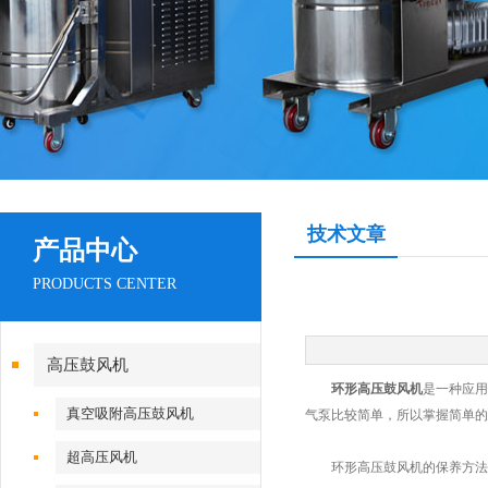
技术文章
产品中心
PRODUCTS CENTER
高压鼓风机
环形高压鼓风机
是一种应用
真空吸附高压鼓风机
气泵比较简单，所以掌握简单的
超高压风机
环形高压鼓风机的保养方法