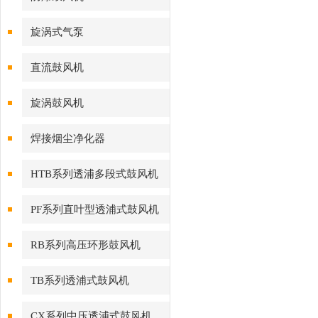
旋涡式气泵
直流鼓风机
旋涡鼓风机
焊接烟尘净化器
HTB系列透浦多段式鼓风机
PF系列直叶型透浦式鼓风机
RB系列高压环形鼓风机
TB系列透浦式鼓风机
CX系列中压透浦式鼓风机