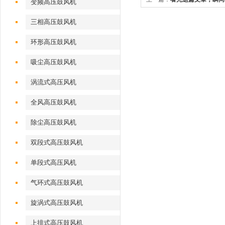
变频高压鼓风机
三相高压鼓风机
环形高压鼓风机
吸尘高压鼓风机
涡流式高压风机
全风高压鼓风机
除尘高压鼓风机
双段式高压鼓风机
单段式高压风机
气环式高压鼓风机
旋涡式高压鼓风机
上排式高压鼓风机