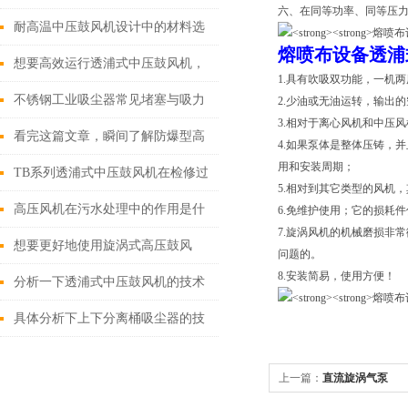
六、在同等功率、同等压
响？
耐高温中压鼓风机设计中的材料选
熔喷布设备透浦
择与优化
想要高效运行透浦式中压鼓风机，
1.具有吹吸双功能，一机
不懂这些可不行
不锈钢工业吸尘器常见堵塞与吸力
2.少油或无油运转，输出
3.相对于离心风机和中压
下降问题的排查与解决​
看完这篇文章，瞬间了解防爆型高
4.如果泵体是整体压铸，
用和安装周期；
压鼓风机了
TB系列透浦式中压鼓风机在检修过
5.相对到其它类型的风机
程中该留意的事项
高压风机在污水处理中的作用是什
6.免维护使用；它的损耗
7.旋涡风机的机械磨损非
么呢
想要更好地使用旋涡式高压鼓风
问题的。
8.安装简易，使用方便！
机，来看看这些
分析一下透浦式中压鼓风机的技术
原理
具体分析下上下分离桶吸尘器的技
术原理
上一篇：
直流旋涡气泵