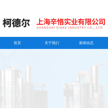
首页
关于我们
新闻动态