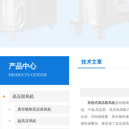
技术文章
产品中心
PRODUCTS CENTER
高压鼓风机
双段式高压鼓风机
是吹吸两
真空吸附高压鼓风机
油、干燥,高品质。高压和高吸
运动，传转输能量，风压被快速
超高压风机
被快速叠加，便形成了高压或高