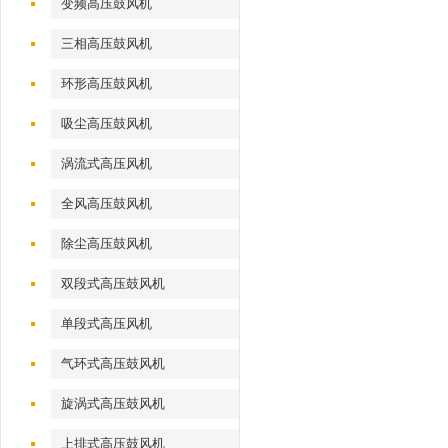
变频高压鼓风机
三相高压鼓风机
环形高压鼓风机
吸尘高压鼓风机
涡流式高压风机
全风高压鼓风机
除尘高压鼓风机
双段式高压鼓风机
单段式高压风机
气环式高压鼓风机
旋涡式高压鼓风机
上排式高压鼓风机