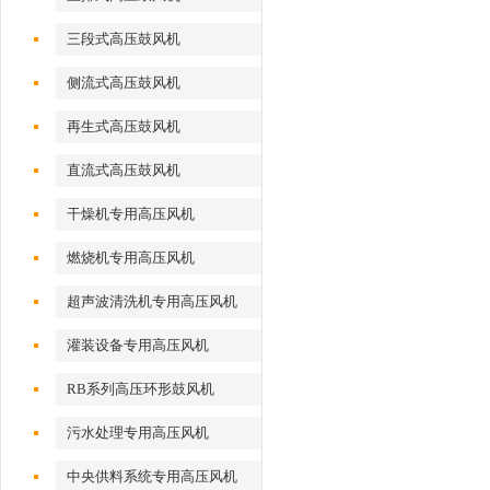
三段式高压鼓风机
侧流式高压鼓风机
再生式高压鼓风机
直流式高压鼓风机
干燥机专用高压风机
燃烧机专用高压风机
超声波清洗机专用高压风机
灌装设备专用高压风机
RB系列高压环形鼓风机
污水处理专用高压风机
中央供料系统专用高压风机