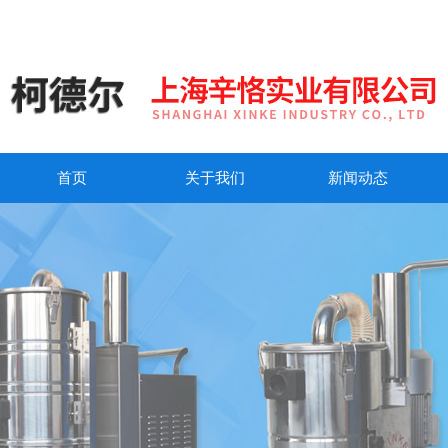
首页
关于我们
新闻动态