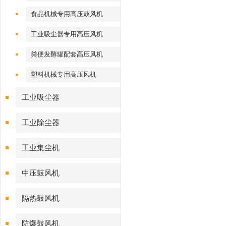
食品机械专用高压鼓风机
工业吸尘器专用高压风机
粪便发酵罐配套高压风机
塑料机械专用高压风机
工业吸尘器
工业除尘器
工业集尘机
中压鼓风机
隔热鼓风机
防爆鼓风机