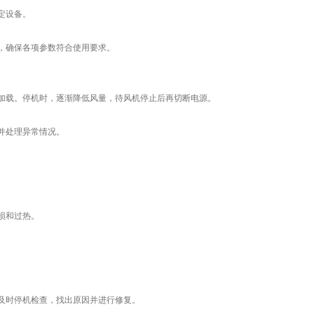
定设备。
，确保各项参数符合使用要求。
载。停机时，逐渐降低风量，待风机停止后再切断电源。
并处理异常情况。
损和过热。
及时停机检查，找出原因并进行修复。