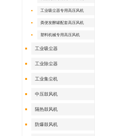
工业吸尘器专用高压风机
粪便发酵罐配套高压风机
塑料机械专用高压风机
工业吸尘器
工业除尘器
工业集尘机
中压鼓风机
隔热鼓风机
防爆鼓风机