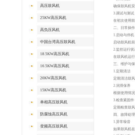
高压鼓风机
确保鼓风机安装
3.调试与测试
25KW高压风机
在初次使用前，
二、日常操作
高负压风机
1.启动与停机
中国台湾高压鼓风机
启动鼓风机前，
2.监控运行状
18.5KW高压风机
在鼓风机运行过
三、维护与保
16.5KW高压风机
1.定期清洁
20KW高压风机
定期清洁鼓风机
2.润滑保养
15KW高压风机
根据使用情况，
3.检查紧固件
单相高压鼓风机
定期检查鼓风机
防腐蚀高压风机
四、故障处理
1.异常噪音
变频高压鼓风机
如果鼓风机在运