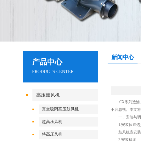
新闻中心
产品中心
PRODUCTS CENTER
高压鼓风机
CX系列透浦式
真空吸附高压鼓风机
不容忽视。本文将
一、安装与调
超高压风机
1.安装位置选
鼓风机应安装在
特高压风机
2.安装稳固