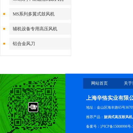
MS系列多翼式鼓风机
辅机设备专用高压风机
铝合金风刀
网站首页
关于
上海辛恪实业有限
地址：金山区海丰路65号367
推荐产品：
旋涡式高压鼓风机
备案号：
沪ICP备15008998号-